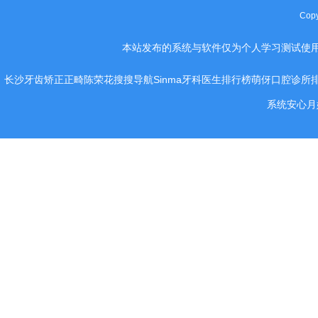
Cop
本站发布的系统与软件仅为个人学习测试使
长沙牙齿矫正正畸陈荣花
搜搜导航
Sinma
牙科医生排行榜
萌伢
口腔诊所
系统
安心月