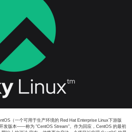
tOS（一个可用于生产环境的 Red Hat Enterprise Linux下游版
本——称为 "CentOS Stream"。作为回应，CentOS 的最初