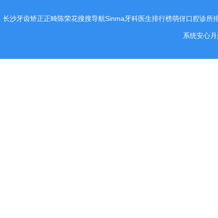
长沙牙齿矫正正畸陈荣花
搜搜导航
Sinma
牙科医生排行榜
萌伢
口腔诊所
系统
安心月