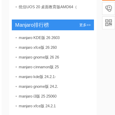
统信UOS 20 桌面教育版AMD64（


Manjaro排行榜
更多>>
manjaro KDE版 26 2603
manjaro xfce版 26 260
manjaro gnome版 26 26
manjaro cinnamon版 25
manjaro kde版 24.2.1-
manjaro gnome版 24.2.
manjaro i3版 25 25060
manjaro xfce版 24.2.1