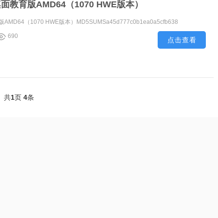
桌面教育版AMD64（1070 HWE版本）
AMD64（1070 HWE版本）MD5SUMSa45d777c0b1ea0a5cfb638
690
点击查看
共
1
页
4
条