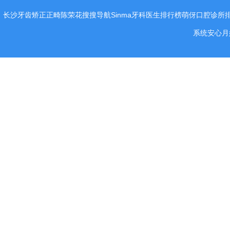
长沙牙齿矫正正畸陈荣花
搜搜导航
Sinma
牙科医生排行榜
萌伢
口腔诊所
系统
安心月